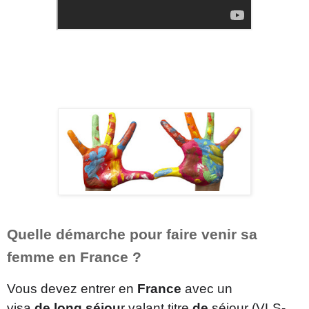
Quelle démarche pour faire venir sa
femme en France ?
Vous devez entrer en
France
avec un
visa
de
long séjou
r valant titre
de
séjour (VLS-